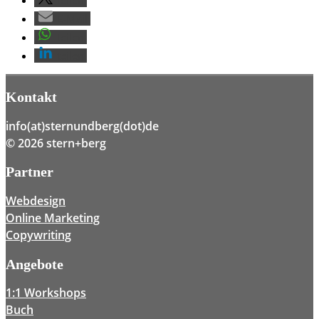
E-Mail
teilen
teilen
Kontakt
info(at)sternundberg(dot)de
© 2026 stern+berg
Partner
Webdesign
Online Marketing
Copywriting
Angebote
1:1 Workshops
Buch