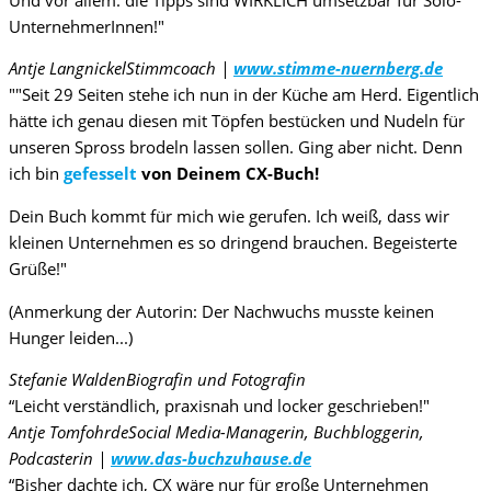
UnternehmerInnen!"
Antje Langnickel
Stimmcoach |
www.stimme-nuernberg.de
""Seit 29 Seiten stehe ich nun in der Küche am Herd. Eigentlich
hätte ich genau diesen mit Töpfen bestücken und Nudeln für
unseren Spross brodeln lassen sollen. Ging aber nicht. Denn
ich bin
gefesselt
von Deinem CX-Buch!
Dein Buch kommt für mich wie gerufen. Ich weiß, dass wir
kleinen Unternehmen es so dringend brauchen. Begeisterte
Grüße!"
(Anmerkung der Autorin: Der Nachwuchs musste keinen
Hunger leiden...)
Stefanie Walden
Biografin und Fotografin
“Leicht verständlich, praxisnah und locker geschrieben!"
Antje Tomfohrde
Social Media-Managerin, Buchbloggerin,
Podcasterin |
www.das-buchzuhause.de
“Bisher dachte ich, CX wäre nur für große Unternehmen