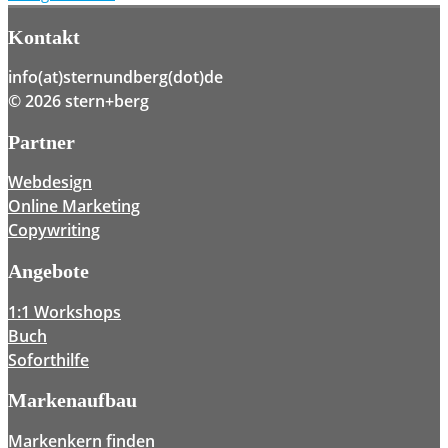
Kontakt
info(at)sternundberg(dot)de
© 2026 stern+berg
Partner
Webdesign
Online Marketing
Copywriting
Angebote
1:1 Workshops
Buch
Soforthilfe
Markenaufbau
Markenkern finden