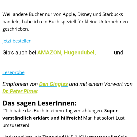
konkretem Leitfaden zur Umsetzung in deinem Business.
Weil andere Bücher nur von Apple, Disney und Starbucks
handeln, habe ich ein Buch speziell für kleine Unternehmen
geschrieben.
Jetzt bestellen
Gib’s auch bei
AMAZON
,
Hugendubel,
Thalia
und
Osiander.
Leseprobe
Empfohlen von
Dan Gingiss
und mit einem Vorwort von
Dr. Peter Pirner
.
Das sagen LeserInnen:
""Ich habe das Buch in einem Tag verschlungen.
Super
verständlich erklärt und hilfreich!
Man hat sofort Lust,
umzusetzen!
Und vor allem: die Tipps sind WIRKLICH umsetzbar für Solo-