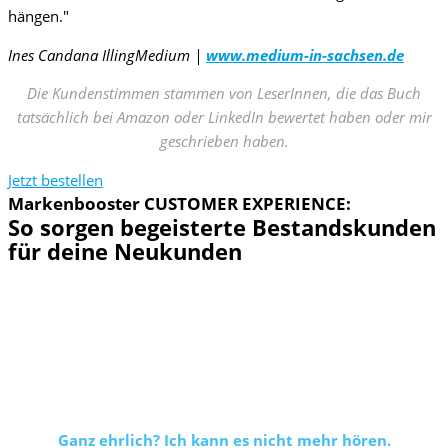
hängen."
Ines Candana Illing
Medium |
www.medium-in-sachsen.de
Die Kundenstimmen stammen von LeserInnen, die das Buch
tatsächlich bei Amazon oder LinkedIn bewertet haben oder mir
geschrieben haben.
Jetzt bestellen
Markenbooster CUSTOMER EXPERIENCE:
So sorgen begeisterte Bestandskunden
für deine Neukunden
Wer seine CX (Customer Experience) meistern will, hat
es als Selbstständiger nicht leicht.
Einschlägige Literatur stammt zumeist aus den USA und als
Paradebeispiele für eine exzellente CX werden durchweg
Amazon, Starbucks und Co. genannt.
Ganz ehrlich? Ich kann es nicht mehr hören.