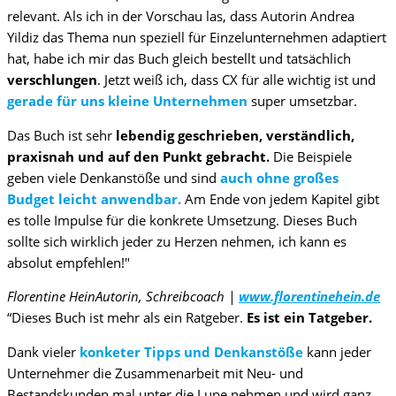
relevant. Als ich in der Vorschau las, dass Autorin Andrea
Yildiz das Thema nun speziell für Einzelunternehmen adaptiert
hat, habe ich mir das Buch gleich bestellt und tatsächlich
verschlungen
. Jetzt weiß ich, dass CX für alle wichtig ist und
gerade für uns kleine Unternehmen
super umsetzbar.
Das Buch ist sehr
lebendig geschrieben, verständlich,
praxisnah und auf den Punkt gebracht.
Die Beispiele
geben viele Denkanstöße und sind
auch ohne großes
Budget leicht anwendbar.
Am Ende von jedem Kapitel gibt
es tolle Impulse für die konkrete Umsetzung. Dieses Buch
sollte sich wirklich jeder zu Herzen nehmen, ich kann es
absolut empfehlen!"
Florentine Hein
Autorin, Schreibcoach |
www.florentinehein.de
“Dieses Buch ist mehr als ein Ratgeber.
Es ist ein Tatgeber.
Dank vieler
konketer Tipps und Denkanstöße
kann jeder
Unternehmer die Zusammenarbeit mit Neu- und
Bestandskunden mal unter die Lupe nehmen und wird ganz